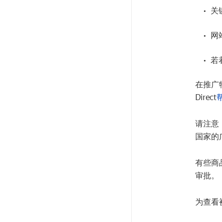
关
网
若
在推广
Direct
请注意
国家的
有些商
审批。
为查看